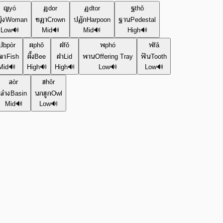
ญ
ฎ
ฏ
ฐ
yó
dor
dtor
thǒ
ิง
ชฎา
ปฏัก
ฐาน
Woman
Crown
Harpoon
Pedestal
Low
🔊
Mid
🔊
Mid
🔊
High
🔊
ป
ผ
ฝ
พ
ฟ
bpòr
phǒ
fǒ
phó
fǎ
ลา
ผึ้ง
ฝา
พาน
ฟัน
Fish
Bee
Lid
Offering Tray
Tooth
Mid
🔊
High
🔊
High
🔊
Low
🔊
Low
🔊
อ
ฮ
òr
hǒr
อ่าง
นกฮูก
Basin
Owl
Mid
🔊
Low
🔊