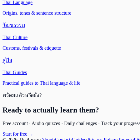
Thai Language
Origins, tones & sentence structure
วัฒนธรรม
Thai Culture
Customs, festivals & etiquette
คู่มือ
Thai Guides
Practical guides to Thai language & life
พร้อมแล้วหรือยัง?
Ready to actually learn them?
Free account · Audio quizzes · Daily challenges · Track your progres
Start for free →
©
2026
ThaiLearn
·
About
·
Contact
·
Guides
·
Privacy Policy
·
Terms of S