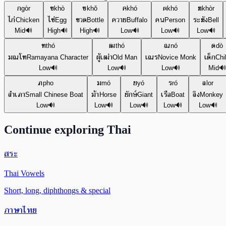
ก
ข
ฃ
ค
ฅ
ฆ
gòr
khò
khǒ
khó
khó
khòr
ไก่
ไข่
ขวด
ควาย
คน
ระฆัง
Chicken
Egg
Bottle
Buffalo
Person
Bell
Mid
🔊
High
🔊
High
🔊
Low
🔊
Low
🔊
Low
🔊
ฑ
ฒ
ณ
ด
thó
thó
nó
dò
มณโฑ
ผู้เฒ่า
เณร
เด็ก
Ramayana Character
Old Man
Novice Monk
Chi
Low
🔊
Low
🔊
Low
🔊
Mid
🔊
ภ
ม
ย
ร
ล
pho
mó
yó
ró
lor
สำเภา
ม้า
ยักษ์
เรือ
ลิง
Small Chinese Boat
Horse
Giant
Boat
Monkey
Low
🔊
Low
🔊
Low
🔊
Low
🔊
Low
🔊
Continue exploring Thai
สระ
Thai Vowels
Short, long, diphthongs & special
ภาษาไทย