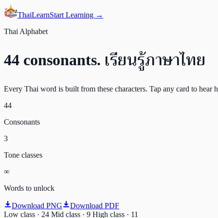
ThaiLearn
Start Learning →
Thai Alphabet
เรียนรู้ภาษาไทย
44 consonants.
Every Thai word is built from these characters. Tap any card to hear 
44
Consonants
3
Tone classes
∞
Words to unlock
Download PNG
Download PDF
Low class ·
24
Mid class ·
9
High class ·
11