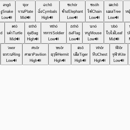
ง
จ
ฉ
ช
ซ
ฌ
ngǒ
jor
chǒ
chór
sóh
chǒ
งู
จาน
ฉิ่ง
ช้าง
โซ่
เฌอ
หญ
Snake
Plate
Cymbals
Elephant
Chain
Tree
Low
🔊
Mid
🔊
High
🔊
Low
🔊
Low
🔊
Low
🔊
ต
ถ
ท
ธ
น
บ
tò
thǒ
thó
thǒ
nó
bò
เต่า
ถุง
ทหาร
ธง
หนู
ใบไม้
ป
ld
Turtle
Bag
Soldier
Flag
Mouse
Leaf
Mid
🔊
High
🔊
Low
🔊
Low
🔊
Low
🔊
Mid
🔊
ว
ศ
ษ
ส
ห
ฬ
wor
sǒr
sǒr
sǒ
hǒr
lǒr
แหวน
ศาลา
ฤๅษี
เสือ
หีบ
จุฬา
Ring
Pavilion
Hermit
Tiger
Chest
Kite
Low
🔊
High
🔊
High
🔊
High
🔊
High
🔊
Low
🔊